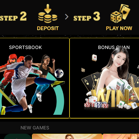
SPORTSBOOK
BONUS CUAN
NEW GAMES