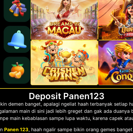
Deposit Panen123
kin demen banget, apalagi ngeliat haah terbanyak setiap h
aman main di sini jadi lebih greget dan gak ada duanya bu
pe main kebablasan sampe lupa waktu, karena capek atau k
an
Panen 123
, haah ngalir sampe bikin orang gemes banget 