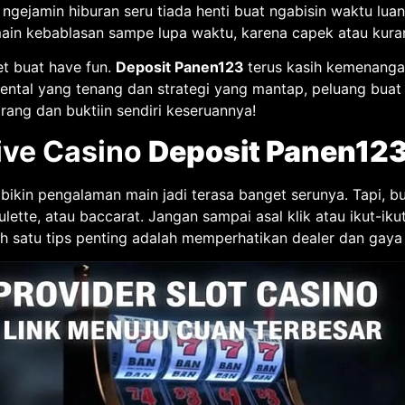
u ngejamin hiburan seru tiada henti buat ngabisin waktu lua
in kebablasan sampe lupa waktu, karena capek atau kurang 
et buat have fun.
Deposit Panen123
terus kasih kemenangan
ntal yang tenang dan strategi yang mantap, peluang buat
rang dan buktiin sendiri keseruannya!
Live Casino
Deposit Panen12
ikin pengalaman main jadi terasa banget serunya. Tapi, buat
oulette, atau baccarat. Jangan sampai asal klik atau ikut-ik
h satu tips penting adalah memperhatikan dealer dan gaya