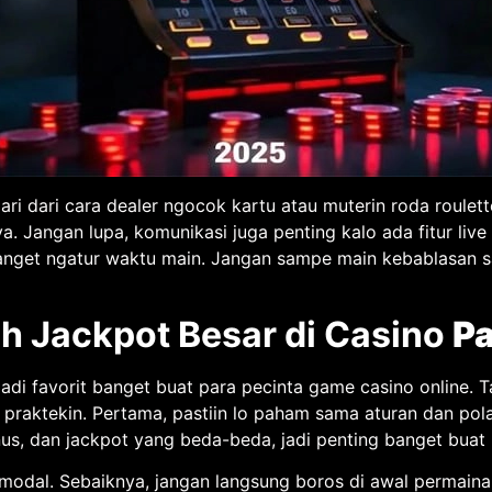
jari dari cara dealer ngocok kartu atau muterin roda roule
a. Jangan lupa, komunikasi juga penting kalo ada fitur live 
b banget ngatur waktu main. Jangan sampe main kebablasan
h Jackpot Besar di Casino
Pa
di favorit banget buat para pecinta game casino online. T
praktekin. Pertama, pastiin lo paham sama aturan dan pola
nus, dan jackpot yang beda-beda, jadi penting banget buat
tur modal. Sebaiknya, jangan langsung boros di awal permain