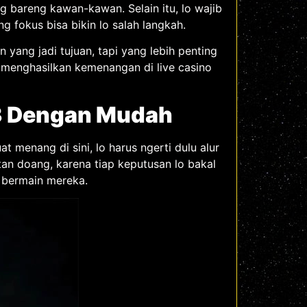
ng bareng kawan-kawan. Selain itu, lo wajib
fokus bisa bikin lo salah langkah.
 yang jadi tujuan, tapi yang lebih penting
 menghasilkan kemenangan di live casino
3 Dengan Mudah
 menang di sini, lo harus ngerti dulu alur
utan doang, karena tiap keputusan lo bakal
 bermain mereka.